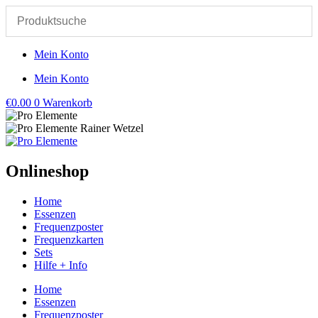
Zum
Inhalt
springen
Mein Konto
Mein Konto
€
0.00
0
Warenkorb
Onlineshop
Home
Essenzen
Frequenzposter
Frequenzkarten
Sets
Hilfe + Info
Home
Essenzen
Frequenzposter