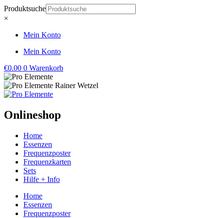
Zum
Produktsuche
Inhalt
×
springen
Mein Konto
Mein Konto
€
0.00
0
Warenkorb
Onlineshop
Home
Essenzen
Frequenzposter
Frequenzkarten
Sets
Hilfe + Info
Home
Essenzen
Frequenzposter