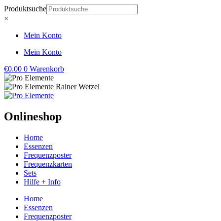
Zum
Produktsuche
Inhalt
×
springen
Mein Konto
Mein Konto
€
0.00
0
Warenkorb
Onlineshop
Home
Essenzen
Frequenzposter
Frequenzkarten
Sets
Hilfe + Info
Home
Essenzen
Frequenzposter