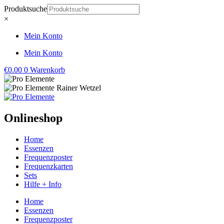
Zum
Produktsuche
Inhalt
×
springen
Mein Konto
Mein Konto
€
0.00
0
Warenkorb
Onlineshop
Home
Essenzen
Frequenzposter
Frequenzkarten
Sets
Hilfe + Info
Home
Essenzen
Frequenzposter