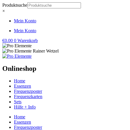
Zum
Produktsuche
Inhalt
×
springen
Mein Konto
Mein Konto
€
0.00
0
Warenkorb
Onlineshop
Home
Essenzen
Frequenzposter
Frequenzkarten
Sets
Hilfe + Info
Home
Essenzen
Frequenzposter